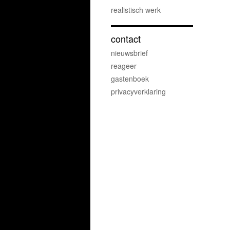
realistisch werk
contact
nieuwsbrief
reageer
gastenboek
privacyverklaring