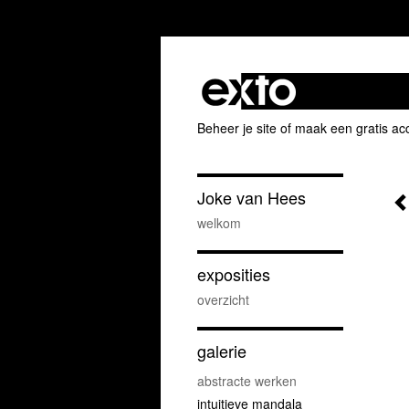
Beheer je site
of
maak een gratis ac
Joke van Hees
welkom
exposities
overzicht
galerie
abstracte werken
intuitieve mandala